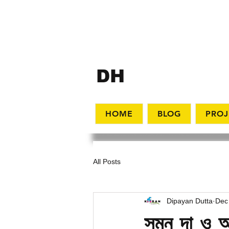
KIRAN
DH
UPGURI
HOME
BLOG
PROJ
All Posts
Dipayan Dutta
Dec
সুমন দা ও অর