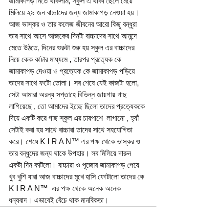
জামাকাপড় নিতে থাকলাম, স্কুল এ থাকা ছেলে মেয়ে 
মিলিয়ে ২৯ জন বাচ্চাদের জন্য জামাকাপড় নেওয়া হয়। 
আজ ভাস্কর ও তার কলেজ জীবনের আরো কিছু বন্ধুরা 
তার সাথে আসে আজকের দিনটা বাচ্চাদের সাথে আনন্দে 
মেতে উঠতে, দিনের শুরুটা শুরু হয় স্কুল এর বাচ্চাদের 
নিয়ে কেক কাটার মাধ্যমে , তারপর প্রত্যেক কে 
জামাকাপড় দেওয়া ও প্রত্যেক কে জামাকাপড় পড়িয়ে 
তাদের সাথে ফটো তোলা। সব শেষে যেই কাজটা হলো, 
সেটা আমারা অরন্য সপ্তাহে বিভিন্ন জায়গায় গাছ 
লাগিয়েছে , তো আমাদের ইচ্ছে ছিলো তাদের প্রত্যেককে 
দিয়ে একটি করে গাছ স্কুল এর চারপাশে  লাগানো , হ্যাঁ 
সেটাই করা হয় সাথে বাচ্চারা তাদের সাথে সহযোগিতা 
করে। শেষে K I R A N™ এর পক্ষ থেকে ভাস্কর ও 
তার বন্ধুদের জন্য থাকে উপহার। সব মিলিয়ে দারুন 
একটা দিন কাটলো। বাচ্চারা ও পূজোর জামাকাপড় পেয়ে 
খুব খুশি যারা আজ বাচ্চাদের মুখে হাসি ফোটালো তাদের কে 
K I R A N™  এর পক্ষ থেকে অনেক অনেক 
ধন্যবাদ। এভাবেই বেঁচে থাক মানবিকতা।