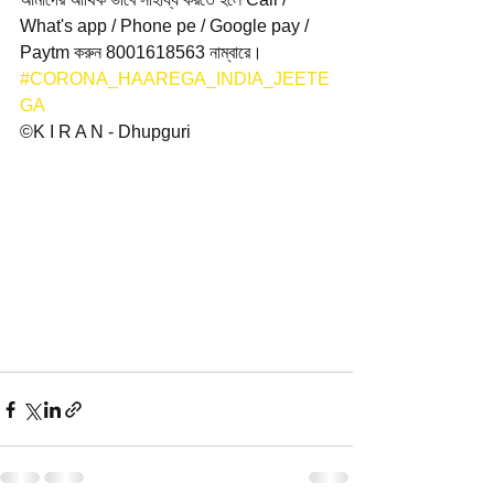
What's app / Phone pe / Google pay / 
Paytm করুন 8001618563 নাম্বারে।
#CORONA_HAAREGA_INDIA_JEETE
GA
©K I R A N - Dhupguri