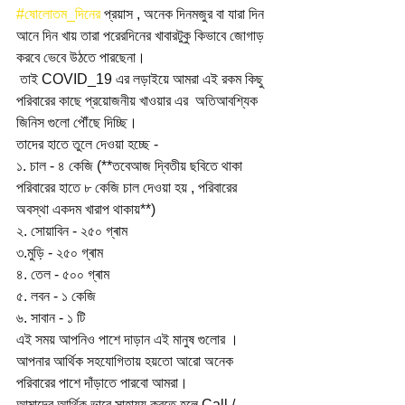
#ষোলোতম_দিনের
 প্রয়াস , অনেক দিনমজুর বা যারা দিন 
আনে দিন খায় তারা পরেরদিনের খাবারটুকু কিভাবে জোগাড় 
করবে ভেবে উঠতে পারছেনা।
 তাই COVID_19 এর লড়াইয়ে আমরা এই রকম কিছু 
পরিবারের কাছে প্রয়োজনীয় খাওয়ার এর  অতিআবশ্যিক 
জিনিস গুলো পৌঁছে দিচ্ছি।
তাদের হাতে তুলে দেওয়া হচ্ছে -
১. চাল - ৪ কেজি (**তবেআজ দ্বিতীয় ছবিতে থাকা 
পরিবারের হাতে ৮ কেজি চাল দেওয়া হয় , পরিবারের 
অবস্থা একদম খারাপ থাকায়**)
২. সোয়াবিন - ২৫০ গ্ৰাম
৩.মুড়ি - ২৫০ গ্ৰাম
৪. তেল - ৫০০ গ্ৰাম
৫. লবন - ১ কেজি
৬. সাবান - ১ টি
এই সময় আপনিও পাশে দাড়ান এই মানুষ গুলোর । 
আপনার আর্থিক সহযোগিতায় হয়তো আরো অনেক 
পরিবারের পাশে দাঁড়াতে পারবো আমরা।
আমাদের আর্থিক ভাবে সাহায্য করতে হলে Call / 