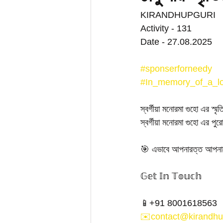
KIRANDHUPGURI 
Activity - 131
Date - 27.08.2025
#sponserforneedy
#In_memory_of_a_l
স্বর্গীয়া মনোরমা গুহো এর স্ম
স্বর্গীয়া মনোরমা গুহো এর পুর
🎯 এভাবে আপনারত্ত আপনাদের
𝔾𝕖𝕥 𝕀𝕟 𝕋𝕠𝕦𝕔𝕙
📱+91 8001618563
✉️contact@kirandhu